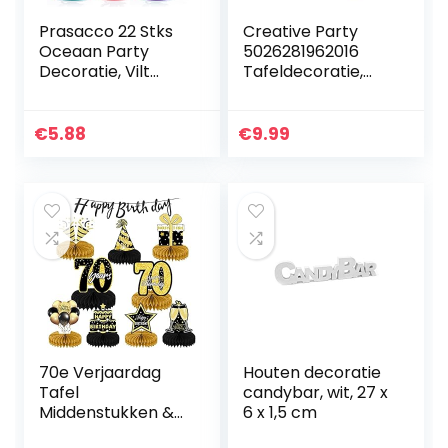
Prasacco 22 Stks
Creative Party
Oceaan Party
5026281962016
Decoratie, Vilt
Tafeldecoratie,
Tafel Middenstuk
GOUD
Onder De Zee
Party Decoraties
€
5.88
€
9.99
Levert Voor
Oceaan Thema…
70e Verjaardag
Houten decoratie
Tafel
candybar, wit, 27 x
Middenstukken &
6 x 1,5 cm
Gelukkige