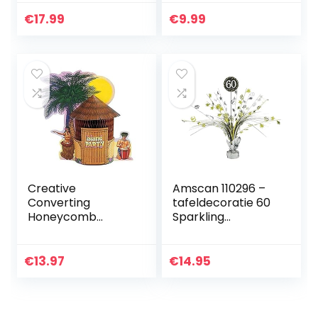
Verjaardag
Banner, 9 Stuks
€
17.99
€
9.99
Zwart Goud
Verjaardag Tafel
Honingraat…
Creative
Amscan 110296 –
Converting
tafeldecoratie 60
Honeycomb
Sparkling
middelpunt, Luau
Celebration –
Tiki hoed
goudfolie/papier
45,7 cm,
€
13.97
€
14.95
verjaardag