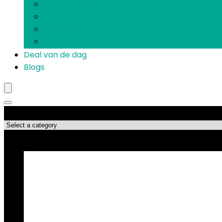
Herriemakers
Piñatas
Prikspelletjes
Uitnodigingen
Deal van de dag
Blogs
Productcategorieën
Topdeals!!