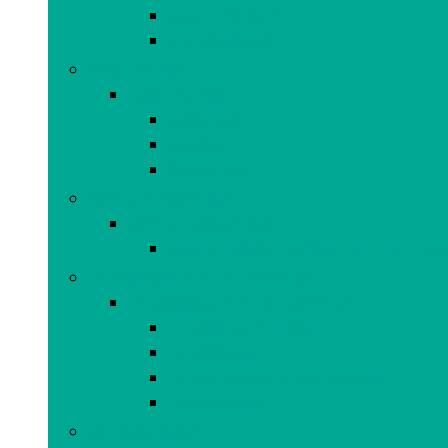
Feestmaskers
Hoofddeksels
Feestservies
Feestservies
Bekertjes
Bordjes
Servetten
Gastencadeautjes
Gastencadeautjes
Feestartikelen pakketten met meer
Tafelkleden and accessoires
Tafelkleden and accessoires
Tafelbloemstukken
Tafelkleden
Tafellopers and accessoires
Tafelrokken
Gooispelletjes