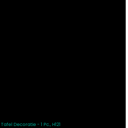
afel Decoratie - 1 Pc., H121
€
8.90