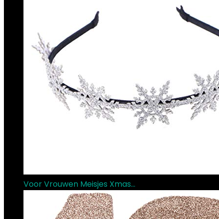
Voor Vrouwen Meisjes Xmas…
€
14.39