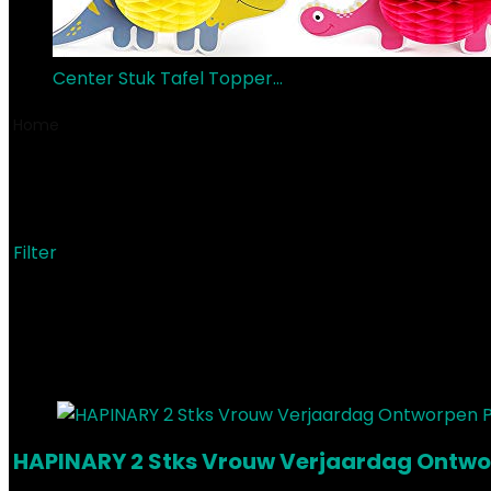
Center Stuk Tafel Topper…
€
16.99
Home
Product Stoftype
‎canvas
‎canvas
Filter
Showing the single result
Added to wishlist
Removed from wishlist
0
Add to compare
HAPINARY 2 Stks Vrouw Verjaardag Ontwor