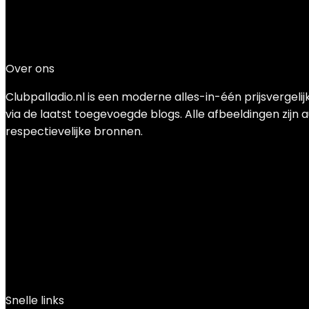
Added to wishlist
Removed from wishlist
0
Add to compare
€
27.66
Over ons
Clubpalladio.nl is een moderne alles-in-één prijsvergel
via de laatst toegevoegde blogs. Alle afbeeldingen zijn 
respectievelijke bronnen.
Snelle links