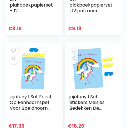
plakboekpapierset
plakboekpapierset
– 12
| 12 patronen
bloemenpatroonp
Vintage
apier voor
dagboekbenodigdh
scrapbooking –
eden,Enkelzijdige
€
8.19
€
9.18
Enkelzijdig
vintage kaart
scrapbookmateria
achtergrond
al, esthetisch…
papier maken…
jojofuny 1 Set Feest
jojofuny 1 Set
Op Eenhoornspel
Stickers Meisjes
Voor Speldhoorn
Bedekken De
En Stickers Met
Verjaardag Op
Verjaardag De
Oogbenodigdhede
Poster
n En Speldhoorn
€
17.33
€
16.26