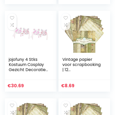
Staartdeksel
Feestdecoraties…
Decoraties…
jojofuny 4 Stks
Vintage papier
Kostuum Cosplay
voor scrapbooking
Gezicht Decoratie
| 12
Stijl Half Masker
bloemenpatroonp
Anime Kimono
apier voor
Kerst Maskerade
scrapbooking –
€
30.69
€
8.69
Japanse Halloween
Enkelzijdig
Party…
esthetisch
decoratief…