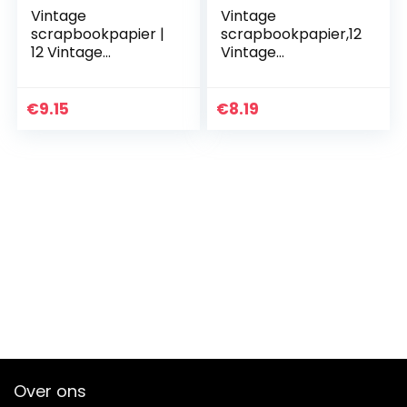
Vintage
Vintage
scrapbookpapier |
scrapbookpapier,12
12 Vintage
Vintage
Journaling-
Journaling-
benodigdheden
benodigdheden
met
met
€
9.15
€
8.19
bloemenpatroon –
bloemenpatroon –
Enkelzijdig
Enkelzijdige doe-
esthetisch
het-zelf
decoratief…
decoratieve…
Over ons