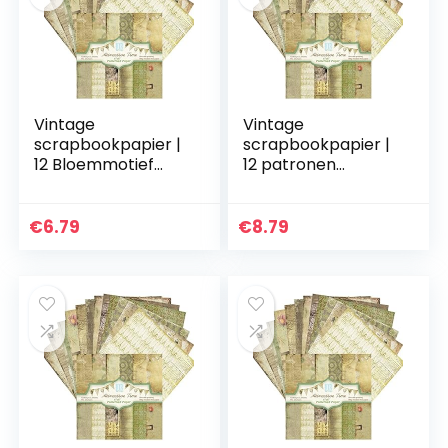
Vintage
Vintage
scrapbookpapier |
scrapbookpapier |
12 Bloemmotief
12 patronen
Vintage Journal
Vintage
Supplies Papier
dagboekbenodigdh
Pad,Enkelzijdig
eden – Enkelzijdige
€
6.79
€
8.79
esthetisch
doe-het-zelf
decoratief…
decoratieve…