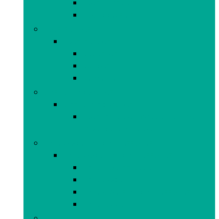
Feestmaskers
Hoofddeksels
Feestservies
Feestservies
Bekertjes
Bordjes
Servetten
Gastencadeautjes
Gastencadeautjes
Feestartikelen pakketten met
meerdere artikelen
Tafelkleden and accessoires
Tafelkleden and accessoires
Tafelbloemstukken
Tafelkleden
Tafellopers and accessoires
Tafelrokken
Gooispelletjes