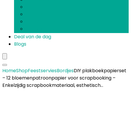
Herriemakers
Piñatas
Prikspelletjes
Uitnodigingen
Deal van de dag
Blogs
Home
Shop
Feestservies
Bordjes
DIY plakboekpapierset
– 12 bloemenpatroonpapier voor scrapbooking –
Enkelzijdig scrapbookmateriaal, esthetisch…