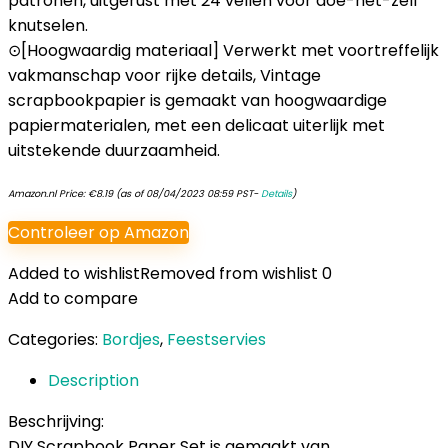
patronen, uitgerust met 24 vellen voor doe-het-zelf
knutselen.
⊙[Hoogwaardig materiaal] Verwerkt met voortreffelijk
vakmanschap voor rijke details, Vintage
scrapbookpapier is gemaakt van hoogwaardige
papiermaterialen, met een delicaat uiterlijk met
uitstekende duurzaamheid.
Amazon.nl Price:
€
8.19
(as of 08/04/2023 08:59 PST-
Details
)
Controleer op Amazon
Added to wishlist
Removed from wishlist
0
Add to compare
Categories:
Bordjes
,
Feestservies
Description
Beschrijving:
DIY Scrapbook Paper Set is gemaakt van