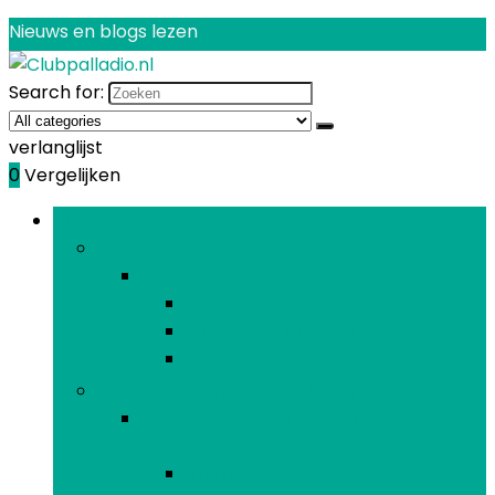
Nieuws en blogs lezen
Search for:
verlanglijst
0
Vergelijken
Bladeren door rubrieken
Decoraties
Decoraties
Ballonnen
Banners, stickers and confetti
Taartdecoraties
Feesthoofddeksels, -brillen en -accessoires
Feesthoofddeksels, -brillen en -
accessoires
Brillen