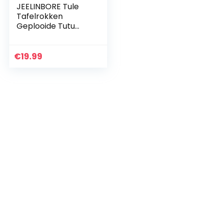
JEELINBORE Tule
Tafelrokken
Geplooide Tutu
Tafelrok Cover
voor Bruiloft
Banket
€
19.99
Verjaardagsfeest
Woondecoratie –
Lake…