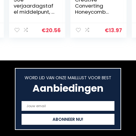
verjaardagstaf
Converting
el middelpunt, 9
Honeycomb
stuks zwart
middelpunt,
goud 30e
Luau Tiki hoed
verjaardag
€
20.56
€
13.97
honingraat
tafeltoppers
decoraties met
gelukkige…
WORD LID VAN ONZE MAILLIJST VOOR BEST
Aanbiedingen