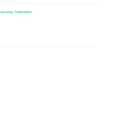
essoires
,
Tafelrokken