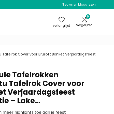
Nieuws en blogs lezen
0
Vergelijken
verlanglijst
 Tafelrok Cover voor Bruiloft Banket Verjaardagsfeest
ule Tafelrokken
tu Tafelrok Cover voor
ket Verjaardagsfeest
ie – Lake…
 meer highlights toe aan je feest