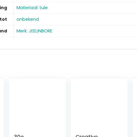
ing
‎Materiaal: tule
tot
‎onbekend
and
Merk: JEELINBORE
30e
Creative