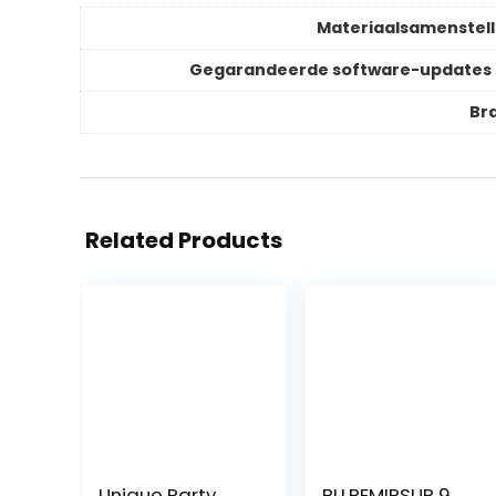
Materiaalsamenstell
Gegarandeerde software-updates 
Br
Related Products
Unique Party
BLLREMIPSUR 9