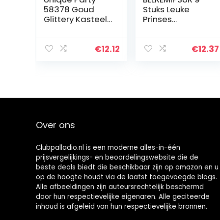
58378 Goud
Stuks Leuke
Glittery Kasteel
Prinses
middelpunt 1 St,
Honingraat
35 cm
Centerpiece,
Prinses Thema
€
12.12
€
12.37
Verjaardagsfee
st Decoraties
Kids…
Over ons
Clubpalladio.nl is een moderne alles-in-één
prijsvergelijkings- en beoordelingswebsite die de
beste deals biedt die beschikbaar zijn op amazon en u
op de hoogte houdt via de laatst toegevoegde blogs.
Alle afbeeldingen zijn auteursrechtelijk beschermd
door hun respectievelijke eigenaren. Alle geciteerde
inhoud is afgeleid van hun respectievelijke bronnen.