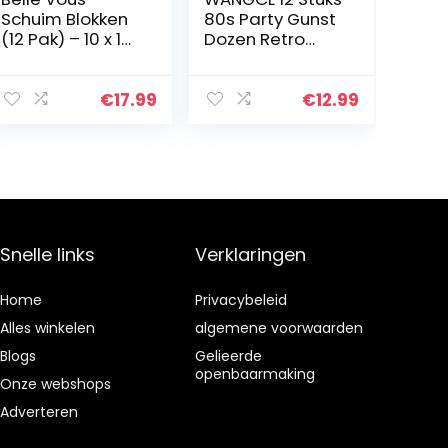
Schuim Blokken
80s Party Gunst
(12 Pak) – 10 x 10
Dozen Retro
x 5 cm –
Radio
Vierkant
Decoraties
Polystyreen
Tafel
€
17.99
€
12.99
Schuimblokken
Centerpieces
voor Modelleren,
voor 1980
School…
Thema Hip Hop
Muziek…
Snelle links
Verklaringen
Home
Privacybeleid
Alles winkelen
algemene voorwaarden
Blogs
Gelieerde
openbaarmaking
Onze webshops
Adverteren