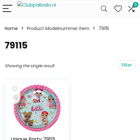
0
Home
Product Modelnummer item
‎79115
‎79115
Filter
Showing the single result
Unique Party 79115