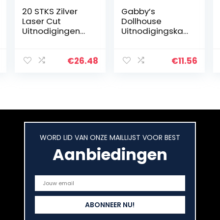
20 STKS Zilver
Gabby’s
Laser Cut
Dollhouse
Uitnodigingen
Uitnodigingskaa
Kaarten en
rten voor
Prinses Droom
kinderen, 24
voor Verjaardag
stuks dollhouse
€
26.48
€
11.56
Zoete 16
uitnodigingen,
Quinceañera
kleur feest,
Party Bruiloft…
uitnodigingskaa
rt…
WORD LID VAN ONZE MAILLIJST VOOR BEST
Aanbiedingen