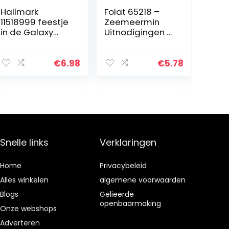
Hallmark
Folat 65218 –
11518999 feestje
Zeemeermin
in de Galaxy
Uitnodigingen –
Star Wars
8
verjaardagsfee
stuks,Meerkleure
sten, 20 stuks
n
€
6.98
€
5.78
Snelle links
Verklaringen
Home
Privacybeleid
Alles winkelen
algemene voorwaarden
Blogs
Gelieerde
openbaarmaking
Onze webshops
Adverteren