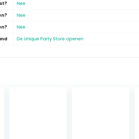
st?
‎Nee
en?
‎Nee
en?
‎Nee
and
De Unique Party Store openen