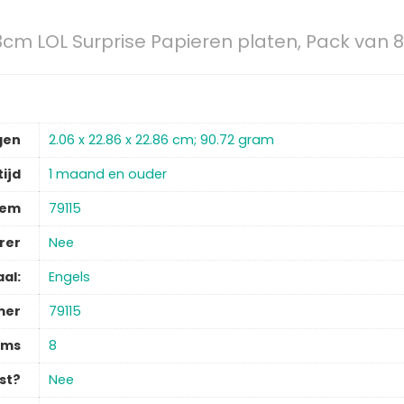
3cm LOL Surprise Papieren platen, Pack van 8
gen
‎2.06 x 22.86 x 22.86 cm; 90.72 gram
ijd
‎1 maand en ouder
tem
‎79115
rer
‎Nee
aal:
‎Engels
mer
‎79115
ems
‎8
st?
‎Nee