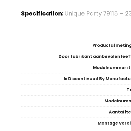
Specification:
Unique Party 79115 – 2
Productafmetin
Door fabrikant aanbevolen leeft
Modelnummer i
Is Discontinued By Manufactu
T
Modelnum
Aantal it
Montage verei