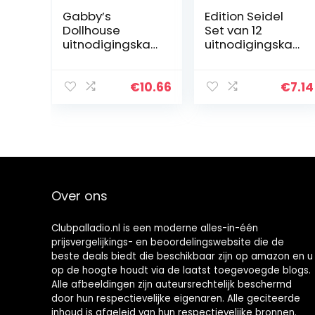
Gabby’s
Edition Seidel
Dollhouse
Set van 12
uitnodigingskaa
uitnodigingskaa
rten voor
rten
kinderen, 30
uitnodigingen
stuks
kinderverjaarda
€
10.66
€
7.14
poppenhuisuitno
g party meisje
digingen, kleur
met schattige
feestuitnodigin
eenhoorn in
gskaart…
roze…
Over ons
Clubpalladio.nl is een moderne alles-in-één
prijsvergelijkings- en beoordelingswebsite die de
beste deals biedt die beschikbaar zijn op amazon en u
op de hoogte houdt via de laatst toegevoegde blogs.
Alle afbeeldingen zijn auteursrechtelijk beschermd
door hun respectievelijke eigenaren. Alle geciteerde
inhoud is afgeleid van hun respectievelijke bronnen.