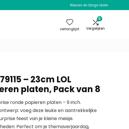
Nieuws en blogs lezen
0
Vergelijken
verlanglijst
 79115 – 23cm LOL
eren platen, Pack van 8
rise ronde papieren platen – 9 inch.
k ontwerp: voeg deze leuke en aantrekkelijke
rprise feest van je kleine meisje.
nheden: Perfect om je themaverjaardag,