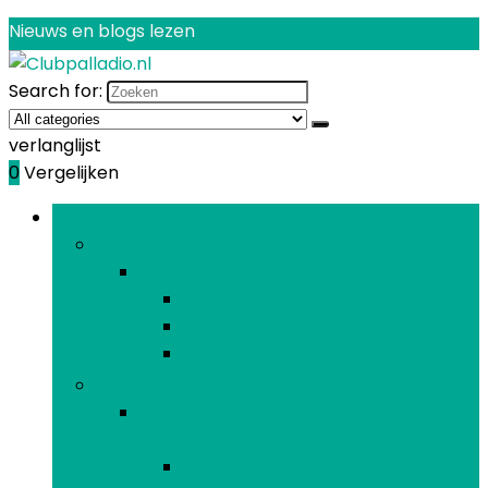
Nieuws en blogs lezen
Search for:
verlanglijst
0
Vergelijken
Bladeren door rubrieken
Decoraties
Decoraties
Ballonnen
Banners, stickers and confetti
Taartdecoraties
Feesthoofddeksels, -brillen en -accessoires
Feesthoofddeksels, -brillen en -
accessoires
Brillen