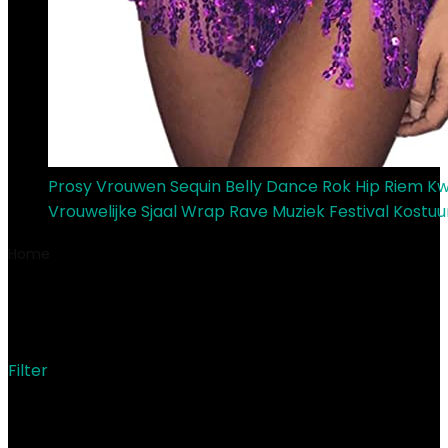
Prosy Vrouwen Sequin Belly Dance Rok Hip Riem Kw
Vrouwelijke Sjaal Wrap Rave Muziek Festival Kostu
Home
Product Modelnummer
‎MAGTa7xtir13do
‎MAGTa7xtir13do
Filter
Showing the single result