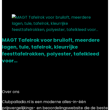
Added to wishlist
Removed from wishlist
0
Add to compare
MAGT Tafelrok voor bruiloft, meerdere
lagen, tule, tafelrok, kleurrijke
feesttafelrokken, polyester, tafelkleed
voor…
Added to wishlist
Removed from wishlist
0
Add to compare
€
44.99
Over ons
Clubpalladio.nl is een moderne alles-in-één
prijsvergelijkings- en beoordelingswebsite die de beste