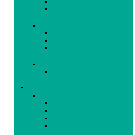
Feestmaskers
Hoofddeksels
Feestservies
Feestservies
Bekertjes
Bordjes
Servetten
Gastencadeautjes
Gastencadeautjes
Feestartikelen pakketten met
meerdere artikelen
Tafelkleden and accessoires
Tafelkleden and accessoires
Tafelbloemstukken
Tafelkleden
Tafellopers and accessoires
Tafelrokken
Gooispelletjes